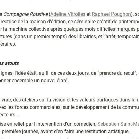
a Compagnie Rotative
 (
Adeline Vitrolles
 et 
Raphaël Poughon
directrice de la maison d’édition, ce séminaire créatif de printemp
er la machine collective après quelques mois difficiles marqués par
tures (dans un premier temps) des librairies, et l’arrêt, temporaire
éraires.
es atouts
gnes, l'idée était, au fil de ces deux jours, de “prendre du recul”,
onner ensemble un nouvel élan”.
rac, des ateliers sur la vision et les valeurs partagées dans la
 avec les forces commerciales, sur le développement de la commu
cteurs...
e en relief par l’intervention d’un comédien, 
Sébastien Saint-Ma
 première journée, avant d’en faire une restitution artistique.