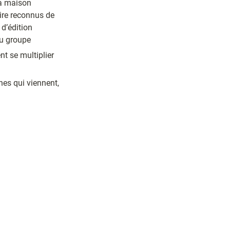
Ce jour et demi en équipe a, notamment, permis de mettre en avant les atouts de la maison 
ire reconnus de 
’édition 
du groupe
t se multiplier 
es qui viennent, 