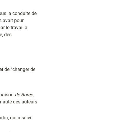
), sous la conduite de 
s avait pour 
 le travail à 
, des 
 et de “changer de 
 maison 
de Borée
, 
nauté des auteurs 
rtin
, qui a suivi 