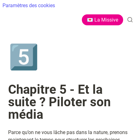
Paramètres des cookies
💌 La Missive
5️⃣
Chapitre 5 - Et la 
suite ? Piloter son 
média
Parce qu’on ne vous lâche pas dans la nature, prenons 
maintenant le temps pour structurer les prochaines 